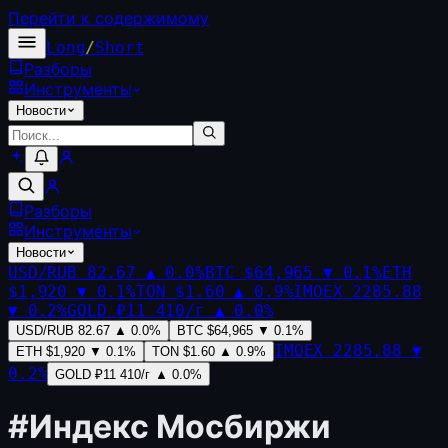
Перейти к содержимому
Long
/
Short
Разборы
Инструменты
Новости
Разборы
Инструменты
Новости
USD/RUB
82.67
▲
0.0
%
BTC
$64,965
▼
0.1
%
ETH
$1,920
▼
0.1
%
TON
$1.60
▲
0.9
%
IMOEX
2285.88
▼
0.2
%
GOLD
₽11 410/г
▲
0.0
%
USD/RUB
82.67
▲
0.0
%
BTC
$64,965
▼
0.1
%
IMOEX
2285.88
▼
ETH
$1,920
▼
0.1
%
TON
$1.60
▲
0.9
%
0.2
%
GOLD
₽11 410/г
▲
0.0
%
#
Индекс Мосбиржи