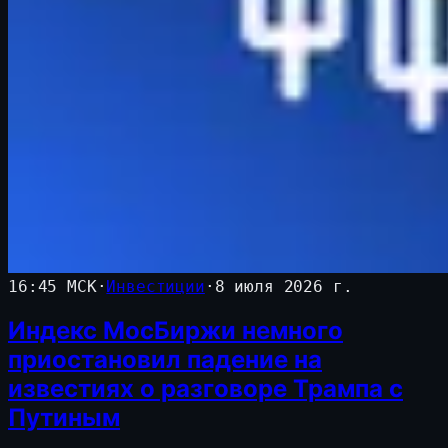
16:45 МСК
·
Инвестиции
·
8 июля 2026 г.
Индекс МосБиржи немного
приостановил падение на
известиях о разговоре Трампа с
Путиным