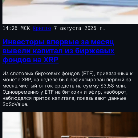
14:26 МСК
·
Крипто
·
7 августа 2026 г.
Инвесторы впервые за месяц
вывели капитал из биржевых
фондов на XRP
Из спотовых биржевых фондов (ETF), привязанных к
монете XRP, на неделе был зафиксирован первый за
месяц чистый отток средств на сумму $3,58 млн.
Одновременно у ETF на биткоин и эфир, наоборот,
наблюдался приток капитала, показывают данные
SoSoValue.