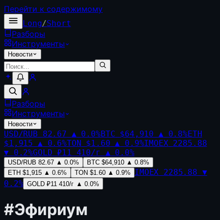
Перейти к содержимому
Long
/
Short
Разборы
Инструменты
Новости
Разборы
Инструменты
Новости
USD/RUB
82.67
▲
0.0
%
BTC
$64,910
▲
0.8
%
ETH
$1,915
▲
0.6
%
TON
$1.60
▲
0.9
%
IMOEX
2285.88
▼
0.2
%
GOLD
₽11 410/г
▲
0.0
%
USD/RUB
82.67
▲
0.0
%
BTC
$64,910
▲
0.8
%
IMOEX
2285.88
▼
ETH
$1,915
▲
0.6
%
TON
$1.60
▲
0.9
%
0.2
%
GOLD
₽11 410/г
▲
0.0
%
#
Эфириум