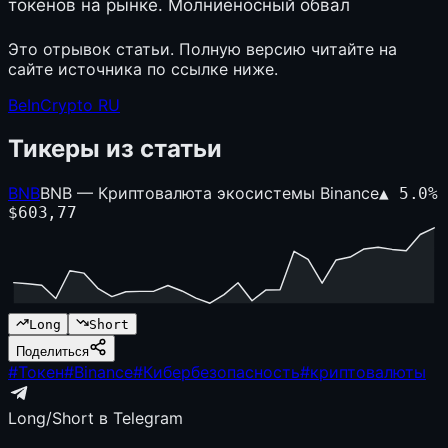
токенов на рынке. Молниеносный обвал
Это отрывок статьи. Полную версию читайте на
сайте источника по ссылке ниже.
BeInCrypto RU
Тикеры из статьи
BNB
BNB — Криптовалюта экосистемы Binance
▲
5.0
%
$
603,77
Long
Short
Поделиться
#
Токен
#
Binance
#
Кибербезопасность
#
криптовалюты
Long/Short в Telegram