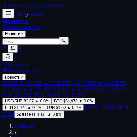
Перейти к содержимому
Long
/
Short
Разборы
Инструменты
Новости
Разборы
Инструменты
Новости
USD/RUB
82.67
▲
0.0
%
BTC
$64,978
▼
0.0
%
ETH
$1,921
▲
0.1
%
TON
$1.60
▲
0.9
%
IMOEX
2285.88
▼
0.2
%
GOLD
₽11 410/г
▲
0.0
%
USD/RUB
82.67
▲
0.0
%
BTC
$64,978
▼
0.0
%
IMOEX
2285.88
▼
ETH
$1,921
▲
0.1
%
TON
$1.60
▲
0.9
%
0.2
%
GOLD
₽11 410/г
▲
0.0
%
Главная
/