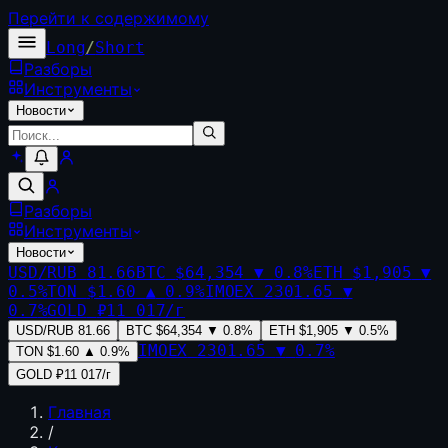
Перейти к содержимому
Long
/
Short
Разборы
Инструменты
Новости
Разборы
Инструменты
Новости
USD/RUB
81.66
BTC
$64,354
▼
0.8
%
ETH
$1,905
▼
0.5
%
TON
$1.60
▲
0.9
%
IMOEX
2301.65
▼
0.7
%
GOLD
₽11 017/г
USD/RUB
81.66
BTC
$64,354
▼
0.8
%
ETH
$1,905
▼
0.5
%
IMOEX
2301.65
▼
0.7
%
TON
$1.60
▲
0.9
%
GOLD
₽11 017/г
Главная
/