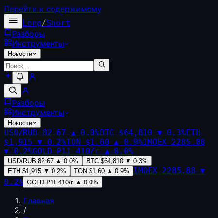
Перейти к содержимому
Long
/
Short
Разборы
Инструменты
Новости
Разборы
Инструменты
Новости
USD/RUB
82.67
▲
0.0
%
BTC
$64,810
▼
0.3
%
ETH
$1,915
▼
0.2
%
TON
$1.60
▲
0.9
%
IMOEX
2285.88
▼
0.2
%
GOLD
₽11 410/г
▲
0.0
%
USD/RUB
82.67
▲
0.0
%
BTC
$64,810
▼
0.3
%
IMOEX
2285.88
▼
ETH
$1,915
▼
0.2
%
TON
$1.60
▲
0.9
%
0.2
%
GOLD
₽11 410/г
▲
0.0
%
Главная
/