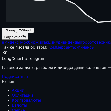
Long
Short
Поделиться
#
Индекс Мосбиржи
#
акции
#
дивиденды
#
робототехник
Также писали об этом:
Коммерсантъ: Финансы
Long/Short в Telegram
Главное за день, разборы и дивидендный календарь — 
Подписаться
Рынок
Акции
Облигации
Криптовалюты
Валюты
Сырьё