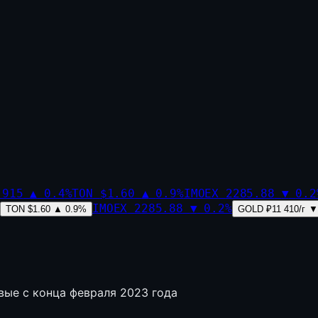
,915
▲
0.4
%
TON
$1.60
▲
0.9
%
IMOEX
2285.88
▼
0.2
IMOEX
2285.88
▼
0.2
%
TON
$1.60
▲
0.9
%
GOLD
₽11 410/г
▼
ые с конца февраля 2023 года