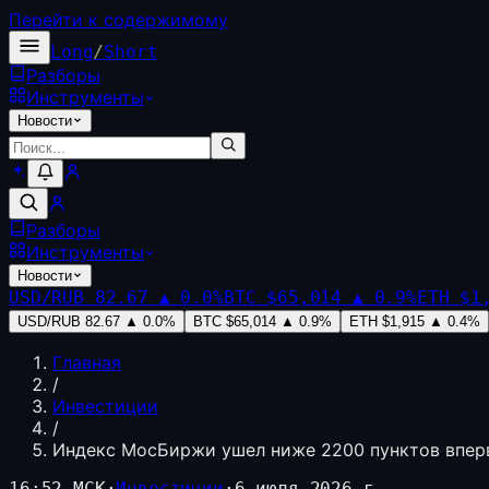
Перейти к содержимому
Long
/
Short
Разборы
Инструменты
Новости
Разборы
Инструменты
Новости
USD/RUB
82.67
▲
0.0
%
BTC
$65,014
▲
0.9
%
ETH
$1
USD/RUB
82.67
▲
0.0
%
BTC
$65,014
▲
0.9
%
ETH
$1,915
▲
0.4
%
Главная
/
Инвестиции
/
Индекс МосБиржи ушел ниже 2200 пунктов вперв
16:52 МСК
·
Инвестиции
·
6 июля 2026 г.