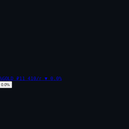
%
GOLD
₽11 410/г
▼
0.0
%
0.0
%