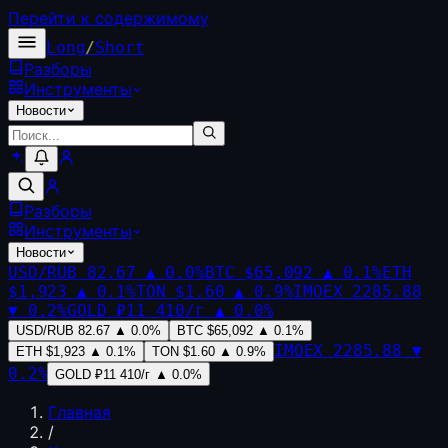
Перейти к содержимому
Long
/
Short
Разборы
Инструменты
Новости
Разборы
Инструменты
Новости
USD/RUB
82.67
▲
0.0
%
BTC
$65,092
▲
0.1
%
ETH
$1,923
▲
0.1
%
TON
$1.60
▲
0.9
%
IMOEX
2285.88
▼
0.2
%
GOLD
₽11 410/г
▲
0.0
%
USD/RUB
82.67
▲
0.0
%
BTC
$65,092
▲
0.1
%
IMOEX
2285.88
▼
ETH
$1,923
▲
0.1
%
TON
$1.60
▲
0.9
%
0.2
%
GOLD
₽11 410/г
▲
0.0
%
Главная
/