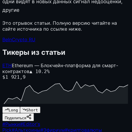
одни видят в новых данных сигнал недооценки,
другие
Это отрывок статьи. Полную версию читайте на
сайте источника по ссылке ниже.
BeInCrypto RU
Тикеры из статьи
ETH
Ethereum — Блокчейн-платформа для смарт-
контрактов
▲
10.2
%
$
1 921,9
Long
Short
Поделиться
#
Рынки
#
Editor's
Pick
#
Альткоины
#
Эфириум
#
криптовалюты