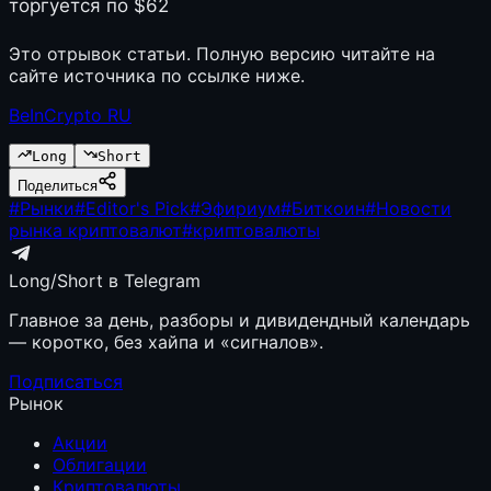
торгуется по $62
Это отрывок статьи. Полную версию читайте на
сайте источника по ссылке ниже.
BeInCrypto RU
Long
Short
Поделиться
#
Рынки
#
Editor's Pick
#
Эфириум
#
Биткоин
#
Новости
рынка криптовалют
#
криптовалюты
Long/Short в Telegram
Главное за день, разборы и дивидендный календарь
— коротко, без хайпа и «сигналов».
Подписаться
Рынок
Акции
Облигации
Криптовалюты