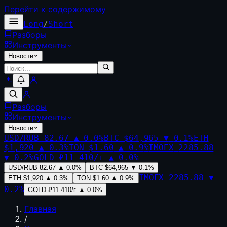
Перейти к содержимому
Long
/
Short
Разборы
Инструменты
Новости
Разборы
Инструменты
Новости
USD/RUB
82.67
▲
0.0
%
BTC
$64,965
▼
0.1
%
ETH
$1,920
▲
0.3
%
TON
$1.60
▲
0.9
%
IMOEX
2285.88
▼
0.2
%
GOLD
₽11 410/г
▲
0.0
%
USD/RUB
82.67
▲
0.0
%
BTC
$64,965
▼
0.1
%
IMOEX
2285.88
▼
ETH
$1,920
▲
0.3
%
TON
$1.60
▲
0.9
%
0.2
%
GOLD
₽11 410/г
▲
0.0
%
Главная
/