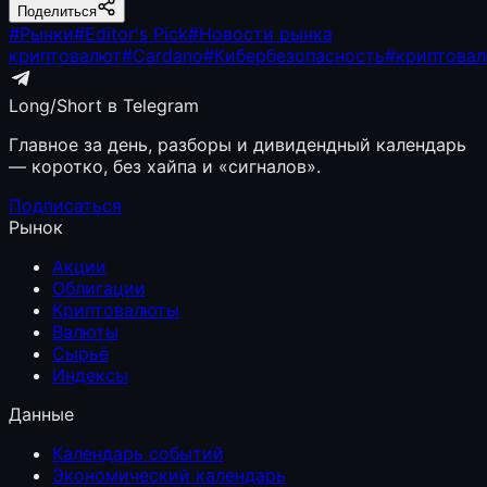
Поделиться
#
Рынки
#
Editor's Pick
#
Новости рынка
криптовалют
#
Cardano
#
Кибербезопасность
#
криптова
Long/Short в Telegram
Главное за день, разборы и дивидендный календарь
— коротко, без хайпа и «сигналов».
Подписаться
Рынок
Акции
Облигации
Криптовалюты
Валюты
Сырьё
Индексы
Данные
Календарь событий
Экономический календарь