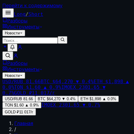
Перейти к содержимому
Long
/
Short
Разборы
Инструменты
Новости
Разборы
Инструменты
Новости
USD/RUB
81.66
BTC
$64,270
▼
0.4
%
ETH
$1,898
▲
0.0
%
TON
$1.60
▲
0.9
%
IMOEX
2301.65
▼
0.7
%
GOLD
₽11 017/г
USD/RUB
81.66
BTC
$64,270
▼
0.4
%
ETH
$1,898
▲
0.0
%
IMOEX
2301.65
▼
0.7
%
TON
$1.60
▲
0.9
%
GOLD
₽11 017/г
Главная
/