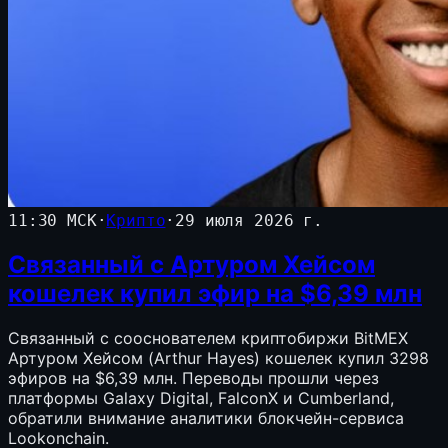
11:30 МСК
·
Крипто
·
29 июля 2026 г.
Связанный с Артуром Хейсом
кошелек купил эфир на $6,39 млн
Связанный с сооснователем криптобиржи BitMEX
Артуром Хейсом (Arthur Hayes) кошелек купил 3298
эфиров на $6,39 млн. Переводы прошли через
платформы Galaxy Digital, FalconX и Cumberland,
обратили внимание аналитики блокчейн-сервиса
Lookonchain.