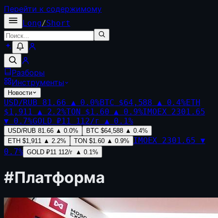
Перейти к содержимому
Long
/
Short
Разборы
Инструменты
Новости
USD/RUB
81.66
▲
0.0
%
BTC
$64,588
▲
0.4
%
ETH
$1,911
▲
2.2
%
TON
$1.60
▲
0.9
%
IMOEX
2301.65
▼
0.7
%
GOLD
₽11 112/г
▲
0.1
%
USD/RUB
81.66
▲
0.0
%
BTC
$64,588
▲
0.4
%
IMOEX
2301.65
▼
ETH
$1,911
▲
2.2
%
TON
$1.60
▲
0.9
%
0.7
%
GOLD
₽11 112/г
▲
0.1
%
#
Платформа