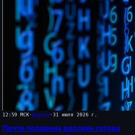
12:59 МСК
·
Крипто
·
31 июля 2026 г.
Почти половина россиян готова