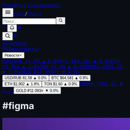
Перейти к содержимому
Long
/
Short
Разборы
Инструменты
Новости
USD/RUB
81.58
▲
0.0
%
BTC
$64,581
▲
0.8
%
ETH
$1,902
▲
1.8
%
TON
$1.60
▲
0.9
%
IMOEX
2301.65
▼
1.1
%
GOLD
₽11 093/г
▼
0.0
%
USD/RUB
81.58
▲
0.0
%
BTC
$64,581
▲
0.8
%
IMOEX
2301.65
▼
ETH
$1,902
▲
1.8
%
TON
$1.60
▲
0.9
%
1.1
%
GOLD
₽11 093/г
▼
0.0
%
#
figma