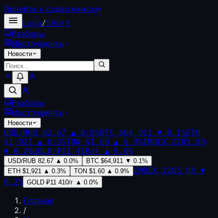
Перейти к содержимому
Long
/
Short
Разборы
Инструменты
Новости
Разборы
Инструменты
Новости
USD/RUB
82.67
▲
0.0
%
BTC
$64,911
▼
0.1
%
ETH
$1,921
▲
0.3
%
TON
$1.60
▲
0.9
%
IMOEX
2285.88
▼
0.2
%
GOLD
₽11 410/г
▲
0.0
%
USD/RUB
82.67
▲
0.0
%
BTC
$64,911
▼
0.1
%
IMOEX
2285.88
▼
ETH
$1,921
▲
0.3
%
TON
$1.60
▲
0.9
%
0.2
%
GOLD
₽11 410/г
▲
0.0
%
Главная
/