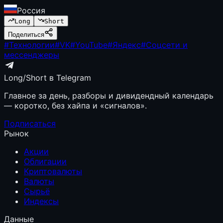
Россия
Long
Short
Поделиться
#
Технологии
#
VK
#
YouTube
#
Яндекс
#
Соцсети и
мессенджеры
Long/Short в Telegram
Главное за день, разборы и дивидендный календарь
— коротко, без хайпа и «сигналов».
Подписаться
Рынок
Акции
Облигации
Криптовалюты
Валюты
Сырьё
Индексы
Данные