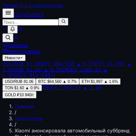
Перейти к содержимому
Long
/
Short
Разборы
Инструменты
Новости
USD/RUB
81.06
BTC
$64,560
▲
0.7
%
ETH
$1,897
▲
1.6
%
TON
$1.60
▲
0.9
%
IMOEX
2269.23
▲
1.4
%
GOLD
₽10 940/г
USD/RUB
81.06
BTC
$64,560
▲
0.7
%
ETH
$1,897
▲
1.6
%
IMOEX
2269.23
▲
1.4
%
TON
$1.60
▲
0.9
%
GOLD
₽10 940/г
Главная
/
Технологии
/
Xiaomi анонсировала автомобильный суббренд