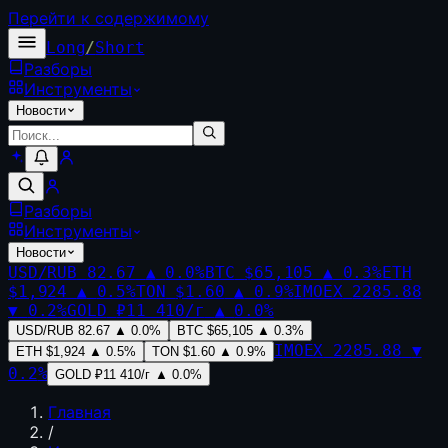
Перейти к содержимому
Long
/
Short
Разборы
Инструменты
Новости
Разборы
Инструменты
Новости
USD/RUB
82.67
▲
0.0
%
BTC
$65,105
▲
0.3
%
ETH
$1,924
▲
0.5
%
TON
$1.60
▲
0.9
%
IMOEX
2285.88
▼
0.2
%
GOLD
₽11 410/г
▲
0.0
%
USD/RUB
82.67
▲
0.0
%
BTC
$65,105
▲
0.3
%
IMOEX
2285.88
▼
ETH
$1,924
▲
0.5
%
TON
$1.60
▲
0.9
%
0.2
%
GOLD
₽11 410/г
▲
0.0
%
Главная
/