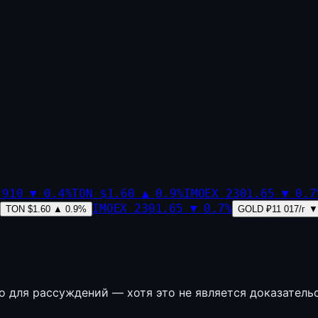
,910
▼
0.4
%
TON
$1.60
▲
0.9
%
IMOEX
2301.65
▼
0.7
IMOEX
2301.65
▼
0.7
%
TON
$1.60
▲
0.9
%
GOLD
₽11 017/г
▼
о для рассуждений — хотя это не является доказатель