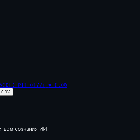
%
GOLD
₽11 017/г
▼
0.0
%
0.0
%
ством сознания ИИ