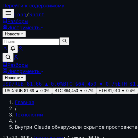
Перейти к содержимому
Long
/
Short
Разборы
Инструменты
Новости
Разборы
Инструменты
Новости
USD/RUB
81.66
▲
0.0
%
BTC
$64,450
▼
0.7
%
ETH
$1
USD/RUB
81.66
▲
0.0
%
BTC
$64,450
▼
0.7
%
ETH
$1,910
▼
0.4
%
Главная
/
Технологии
/
Внутри Claude обнаружили скрытое пространств
12:29 МСК
·
Технологии
·
7 июля 2026 г.