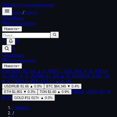
Перейти к содержимому
Long
/
Short
Разборы
Инструменты
Новости
Разборы
Инструменты
Новости
USD/RUB
81.66
▲
0.0
%
BTC
$64,345
▼
0.4
%
ETH
$1,901
▼
0.3
%
TON
$1.60
▲
0.9
%
IMOEX
2301.65
▼
0.7
%
GOLD
₽11 017/г
▲
0.0
%
USD/RUB
81.66
▲
0.0
%
BTC
$64,345
▼
0.4
%
IMOEX
2301.65
▼
ETH
$1,901
▼
0.3
%
TON
$1.60
▲
0.9
%
0.7
%
GOLD
₽11 017/г
▲
0.0
%
Главная
/