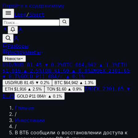
Перейти к содержимому
Long
/
Short
Разборы
Инструменты
Новости
USD/RUB
81.45
▼
0.2
%
BTC
$64,942
▲
1.3
%
ETH
$1,916
▲
2.5
%
TON
$1.60
▲
0.9
%
IMOEX
2301.65
▼
0.7
%
GOLD
₽11 084/г
▲
0.1
%
USD/RUB
81.45
▼
0.2
%
BTC
$64,942
▲
1.3
%
IMOEX
2301.65
▼
ETH
$1,916
▲
2.5
%
TON
$1.60
▲
0.9
%
0.7
%
GOLD
₽11 084/г
▲
0.1
%
Главная
/
Инвестиции
/
В ВТБ сообщили о восстановлении доступа к