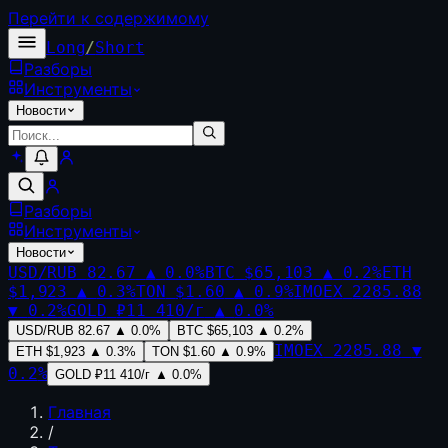
Перейти к содержимому
Long
/
Short
Разборы
Инструменты
Новости
Разборы
Инструменты
Новости
USD/RUB
82.67
▲
0.0
%
BTC
$65,103
▲
0.2
%
ETH
$1,923
▲
0.3
%
TON
$1.60
▲
0.9
%
IMOEX
2285.88
▼
0.2
%
GOLD
₽11 410/г
▲
0.0
%
USD/RUB
82.67
▲
0.0
%
BTC
$65,103
▲
0.2
%
IMOEX
2285.88
▼
ETH
$1,923
▲
0.3
%
TON
$1.60
▲
0.9
%
0.2
%
GOLD
₽11 410/г
▲
0.0
%
Главная
/