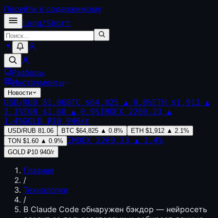
Перейти к содержимому
Long
/
Short
Разборы
Инструменты
Новости
USD/RUB
81.06
BTC
$64,825
▲
0.8
%
ETH
$1,912
▲
2.1
%
TON
$1.60
▲
0.9
%
IMOEX
2269.23
▲
1.4
%
GOLD
₽10 940/г
USD/RUB
81.06
BTC
$64,825
▲
0.8
%
ETH
$1,912
▲
2.1
%
IMOEX
2269.23
▲
1.4
%
TON
$1.60
▲
0.9
%
GOLD
₽10 940/г
Главная
/
Технологии
/
В Claude Code обнаружен бэкдор — нейросеть