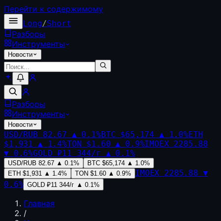
Перейти к содержимому
Long
/
Short
Разборы
Инструменты
Новости
Разборы
Инструменты
Новости
USD/RUB
82.67
▲
0.1
%
BTC
$65,174
▲
1.0
%
ETH
$1,931
▲
1.4
%
TON
$1.60
▲
0.9
%
IMOEX
2285.88
▼
0.6
%
GOLD
₽11 344/г
▲
0.1
%
USD/RUB
82.67
▲
0.1
%
BTC
$65,174
▲
1.0
%
IMOEX
2285.88
▼
ETH
$1,931
▲
1.4
%
TON
$1.60
▲
0.9
%
0.6
%
GOLD
₽11 344/г
▲
0.1
%
Главная
/