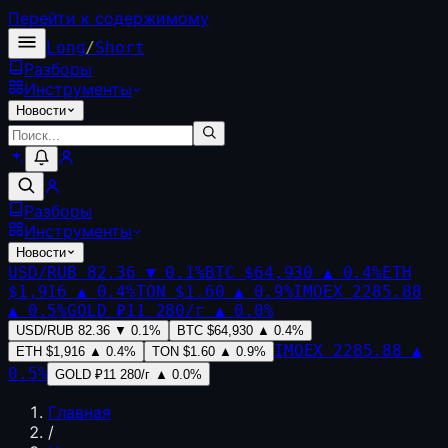
Перейти к содержимому
Long
/
Short
Разборы
Инструменты
Новости
Разборы
Инструменты
Новости
USD/RUB
82.36
▼
0.1
%
BTC
$64,930
▲
0.4
%
ETH
$1,916
▲
0.4
%
TON
$1.60
▲
0.9
%
IMOEX
2285.88
▲
0.5
%
GOLD
₽11 280/г
▲
0.0
%
USD/RUB
82.36
▼
0.1
%
BTC
$64,930
▲
0.4
%
IMOEX
2285.88
▲
ETH
$1,916
▲
0.4
%
TON
$1.60
▲
0.9
%
0.5
%
GOLD
₽11 280/г
▲
0.0
%
Главная
/