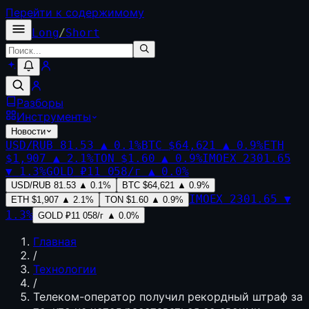
Перейти к содержимому
Long
/
Short
Разборы
Инструменты
Новости
USD/RUB
81.53
▲
0.1
%
BTC
$64,621
▲
0.9
%
ETH
$1,907
▲
2.1
%
TON
$1.60
▲
0.9
%
IMOEX
2301.65
▼
1.3
%
GOLD
₽11 058/г
▲
0.0
%
USD/RUB
81.53
▲
0.1
%
BTC
$64,621
▲
0.9
%
IMOEX
2301.65
▼
ETH
$1,907
▲
2.1
%
TON
$1.60
▲
0.9
%
1.3
%
GOLD
₽11 058/г
▲
0.0
%
Главная
/
Технологии
/
Телеком-оператор получил рекордный штраф за