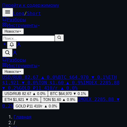
Перейти к содержимому
Long
/
Short
Разборы
Инструменты
Новости
Разборы
Инструменты
Новости
USD/RUB
82.67
▲
0.0
%
BTC
$64,970
▼
0.1
%
ETH
$1,921
▼
0.0
%
TON
$1.60
▲
0.9
%
IMOEX
2285.88
▼
0.2
%
GOLD
₽11 410/г
▲
0.0
%
USD/RUB
82.67
▲
0.0
%
BTC
$64,970
▼
0.1
%
IMOEX
2285.88
▼
ETH
$1,921
▼
0.0
%
TON
$1.60
▲
0.9
%
0.2
%
GOLD
₽11 410/г
▲
0.0
%
Главная
/