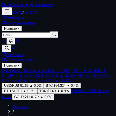
Перейти к содержимому
Long
/
Short
Разборы
Инструменты
Новости
Разборы
Инструменты
Новости
USD/RUB
81.66
▲
0.0
%
BTC
$64,324
▼
0.4
%
ETH
$1,901
▲
0.2
%
TON
$1.60
▲
0.9
%
IMOEX
2301.65
▼
0.7
%
GOLD
₽11 017/г
▲
0.0
%
USD/RUB
81.66
▲
0.0
%
BTC
$64,324
▼
0.4
%
IMOEX
2301.65
▼
ETH
$1,901
▲
0.2
%
TON
$1.60
▲
0.9
%
0.7
%
GOLD
₽11 017/г
▲
0.0
%
Главная
/