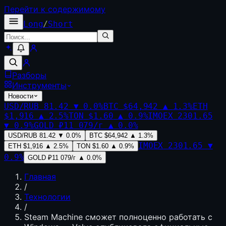
Перейти к содержимому
Long
/
Short
Разборы
Инструменты
Новости
USD/RUB
81.42
▼
0.0
%
BTC
$64,942
▲
1.3
%
ETH
$1,916
▲
2.5
%
TON
$1.60
▲
0.9
%
IMOEX
2301.65
▼
0.9
%
GOLD
₽11 079/г
▲
0.0
%
USD/RUB
81.42
▼
0.0
%
BTC
$64,942
▲
1.3
%
IMOEX
2301.65
▼
ETH
$1,916
▲
2.5
%
TON
$1.60
▲
0.9
%
0.9
%
GOLD
₽11 079/г
▲
0.0
%
Главная
/
Технологии
/
Steam Machine сможет полноценно работать с