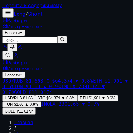
Перейти к содержимому
Long
/
Short
Разборы
Инструменты
Новости
Разборы
Инструменты
Новости
USD/RUB
81.66
BTC
$64,374
▼
0.8
%
ETH
$1,901
▼
0.6
%
TON
$1.60
▲
0.9
%
IMOEX
2301.65
▼
0.7
%
GOLD
₽11 017/г
USD/RUB
81.66
BTC
$64,374
▼
0.8
%
ETH
$1,901
▼
0.6
%
IMOEX
2301.65
▼
0.7
%
TON
$1.60
▲
0.9
%
GOLD
₽11 017/г
Главная
/