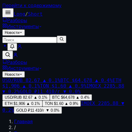
Перейти к содержимому
Long
/
Short
Разборы
Инструменты
Новости
Разборы
Инструменты
Новости
USD/RUB
82.67
▲
0.1
%
BTC
$64,678
▲
0.4
%
ETH
$1,906
▲
0.1
%
TON
$1.60
▲
0.9
%
IMOEX
2285.88
▼
0.2
%
GOLD
₽11 410/г
▼
0.0
%
USD/RUB
82.67
▲
0.1
%
BTC
$64,678
▲
0.4
%
IMOEX
2285.88
▼
ETH
$1,906
▲
0.1
%
TON
$1.60
▲
0.9
%
0.2
%
GOLD
₽11 410/г
▼
0.0
%
Главная
/