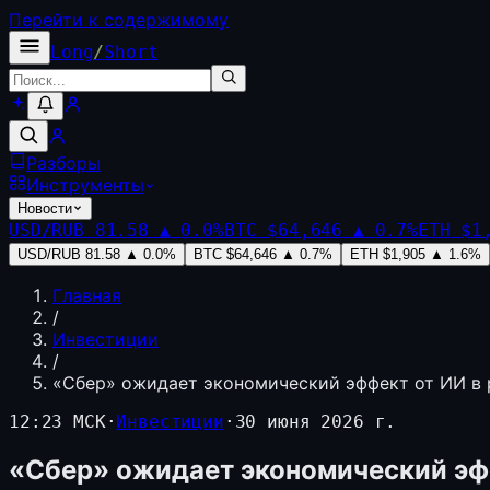
Перейти к содержимому
Long
/
Short
Разборы
Инструменты
Новости
USD/RUB
81.58
▲
0.0
%
BTC
$64,646
▲
0.7
%
ETH
$1
USD/RUB
81.58
▲
0.0
%
BTC
$64,646
▲
0.7
%
ETH
$1,905
▲
1.6
%
Главная
/
Инвестиции
/
«Сбер» ожидает экономический эффект от ИИ в 
12:23 МСК
·
Инвестиции
·
30 июня 2026 г.
«Сбер» ожидает экономический эфф