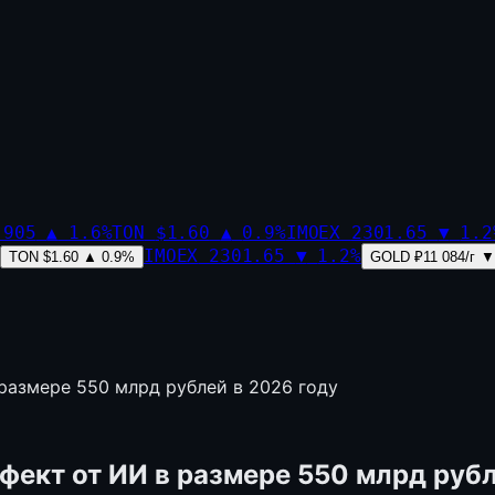
,905
▲
1.6
%
TON
$1.60
▲
0.9
%
IMOEX
2301.65
▼
1.2
IMOEX
2301.65
▼
1.2
%
TON
$1.60
▲
0.9
%
GOLD
₽11 084/г
▼
размере 550 млрд рублей в 2026 году
ект от ИИ в размере 550 млрд рубл