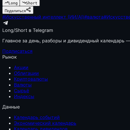
Long
Short
Поделиться
#
Искусственный интеллект (ИИ/AI)
#
валюта
#
Искусств
Long/Short в Telegram
Главное за день, разборы и дивидендный календарь — 
Подписаться
Рынок
Акции
Облигации
Криптовалюты
Валюты
Сырьё
Индексы
Данные
Календарь событий
Экономический календарь
Календарь дивидендов