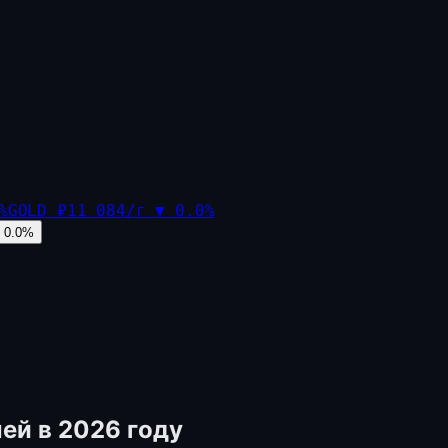
%
GOLD
₽11 084/г
▼
0.0
%
0.0
%
ей в 2026 году