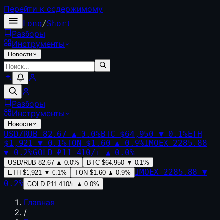
Перейти к содержимому
Long
/
Short
Разборы
Инструменты
Новости
Разборы
Инструменты
Новости
USD/RUB
82.67
▲
0.0
%
BTC
$64,950
▼
0.1
%
ETH
$1,921
▼
0.1
%
TON
$1.60
▲
0.9
%
IMOEX
2285.88
▼
0.2
%
GOLD
₽11 410/г
▲
0.0
%
USD/RUB
82.67
▲
0.0
%
BTC
$64,950
▼
0.1
%
IMOEX
2285.88
▼
ETH
$1,921
▼
0.1
%
TON
$1.60
▲
0.9
%
0.2
%
GOLD
₽11 410/г
▲
0.0
%
Главная
/