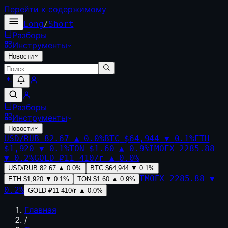
Перейти к содержимому
Long
/
Short
Разборы
Инструменты
Новости
Разборы
Инструменты
Новости
USD/RUB
82.67
▲
0.0
%
BTC
$64,944
▼
0.1
%
ETH
$1,920
▼
0.1
%
TON
$1.60
▲
0.9
%
IMOEX
2285.88
▼
0.2
%
GOLD
₽11 410/г
▲
0.0
%
USD/RUB
82.67
▲
0.0
%
BTC
$64,944
▼
0.1
%
IMOEX
2285.88
▼
ETH
$1,920
▼
0.1
%
TON
$1.60
▲
0.9
%
0.2
%
GOLD
₽11 410/г
▲
0.0
%
Главная
/