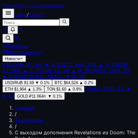
Перейти к содержимому
Long
/
Short
Разборы
Инструменты
Новости
USD/RUB
81.69
▼
0.1
%
BTC
$64,524
▲
0.2
%
ETH
$1,904
▲
1.3
%
TON
$1.60
▲
0.9
%
IMOEX
2301.65
▼
0.6
%
GOLD
₽11 064/г
▼
0.1
%
USD/RUB
81.69
▼
0.1
%
BTC
$64,524
▲
0.2
%
IMOEX
2301.65
▼
ETH
$1,904
▲
1.3
%
TON
$1.60
▲
0.9
%
0.6
%
GOLD
₽11 064/г
▼
0.1
%
Главная
/
Технологии
/
С выходом дополнения Revelations из Doom: The