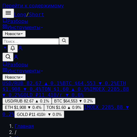
Перейти к содержимому
Long
/
Short
Разборы
Инструменты
Новости
Разборы
Инструменты
Новости
USD/RUB
82.67
▲
0.1
%
BTC
$64,553
▼
0.2
%
ETH
$1,908
▼
0.4
%
TON
$1.60
▲
0.9
%
IMOEX
2285.88
▼
0.2
%
GOLD
₽11 410/г
▼
0.0
%
USD/RUB
82.67
▲
0.1
%
BTC
$64,553
▼
0.2
%
IMOEX
2285.88
▼
ETH
$1,908
▼
0.4
%
TON
$1.60
▲
0.9
%
0.2
%
GOLD
₽11 410/г
▼
0.0
%
Главная
/