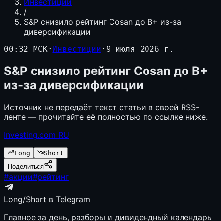
Инвестиции
/
S&P снизило рейтинг Cosan до B+ из-за
диверсификации
00:32 МСК
·
Инвестиции
·
9 июля 2026 г.
S&P снизило рейтинг Cosan до B+
из-за диверсификации
Источник не передаёт текст статьи в своей RSS-
ленте — прочитайте её полностью по ссылке ниже.
Investing.com RU
Long
Short
Поделиться
#
акции
#
рейтинг
Long/Short в Telegram
Главное за день, разборы и дивидендный календарь