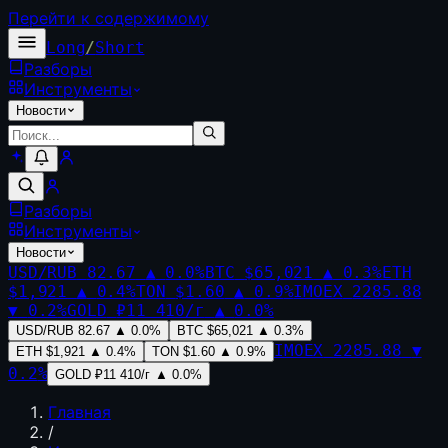
Перейти к содержимому
Long
/
Short
Разборы
Инструменты
Новости
Разборы
Инструменты
Новости
USD/RUB
82.67
▲
0.0
%
BTC
$65,021
▲
0.3
%
ETH
$1,921
▲
0.4
%
TON
$1.60
▲
0.9
%
IMOEX
2285.88
▼
0.2
%
GOLD
₽11 410/г
▲
0.0
%
USD/RUB
82.67
▲
0.0
%
BTC
$65,021
▲
0.3
%
IMOEX
2285.88
▼
ETH
$1,921
▲
0.4
%
TON
$1.60
▲
0.9
%
0.2
%
GOLD
₽11 410/г
▲
0.0
%
Главная
/