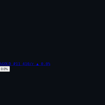
%
GOLD
₽11 410/г
▲
0.0
%
0.0
%