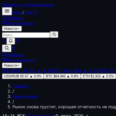
Перейти к содержимому
Long
/
Short
Разборы
Инструменты
Новости
Разборы
Инструменты
Новости
USD/RUB
82.67
▲
0.0
%
BTC
$64,966
▲
0.9
%
ETH
$1
USD/RUB
82.67
▲
0.0
%
BTC
$64,966
▲
0.9
%
ETH
$1,915
▲
0.5
%
Главная
/
Инвестиции
/
Рынок снова грустит, хорошая отчетность не по
10:24 МСК
·
Инвестиции
·
9 июля 2026 г.