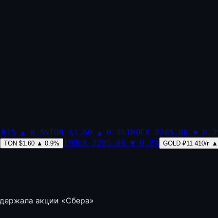
,915
▲
0.5
%
TON
$1.60
▲
0.9
%
IMOEX
2285.88
▼
0.2
IMOEX
2285.88
▼
0.2
%
TON
$1.60
▲
0.9
%
GOLD
₽11 410/г
▲
ддержала акции «Сбера»