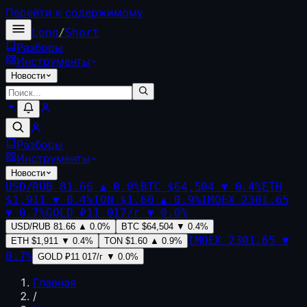
Перейти к содержимому
Long
/
Short
Разборы
Инструменты
Новости
Разборы
Инструменты
Новости
USD/RUB
81.66
▲
0.0
%
BTC
$64,504
▼
0.4
%
ETH
$1,911
▼
0.4
%
TON
$1.60
▲
0.9
%
IMOEX
2301.65
▼
0.7
%
GOLD
₽11 017/г
▼
0.0
%
USD/RUB
81.66
▲
0.0
%
BTC
$64,504
▼
0.4
%
IMOEX
2301.65
▼
ETH
$1,911
▼
0.4
%
TON
$1.60
▲
0.9
%
0.7
%
GOLD
₽11 017/г
▼
0.0
%
Главная
/