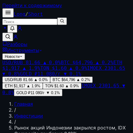
Перейти к содержимому
Long
/
Short
Разборы
Инструменты
Новости
USD/RUB
81.66
▲
0.0
%
BTC
$64,796
▲
0.2
%
ETH
$1,917
▲
1.9
%
TON
$1.60
▲
0.9
%
IMOEX
2301.65
▼
0.8
%
GOLD
₽11 080/г
▼
0.1
%
USD/RUB
81.66
▲
0.0
%
BTC
$64,796
▲
0.2
%
IMOEX
2301.65
▼
ETH
$1,917
▲
1.9
%
TON
$1.60
▲
0.9
%
0.8
%
GOLD
₽11 080/г
▼
0.1
%
Главная
/
Инвестиции
/
Рынок акций Индонезии закрылся ростом, IDX