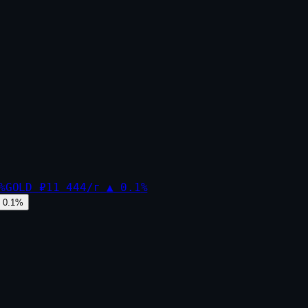
%
GOLD
₽11 444/г
▲
0.1
%
0.1
%