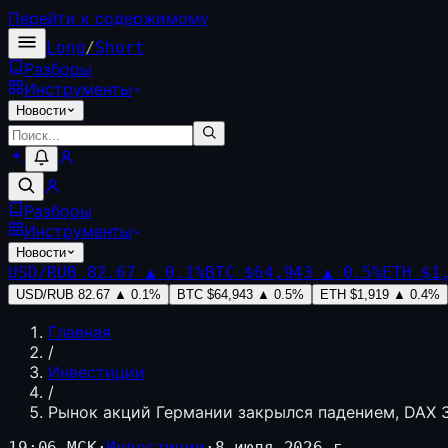
Перейти к содержимому
Long
/
Short
Разборы
Инструменты
Новости
Разборы
Инструменты
Новости
USD/RUB
82.67
▲
0.1
%
BTC
$64,943
▲
0.5
%
ETH
$1
USD/RUB
82.67
▲
0.1
%
BTC
$64,943
▲
0.5
%
ETH
$1,919
▲
0.4
%
Главная
/
Инвестиции
/
Рынок акций Германии закрылся падением, DAX 3
19:06 МСК
·
Инвестиции
·
8 июля 2026 г.