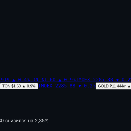
,919
▲
0.4
%
TON
$1.60
▲
0.9
%
IMOEX
2285.88
▼
0.2
IMOEX
2285.88
▼
0.2
%
TON
$1.60
▲
0.9
%
GOLD
₽11 444/г
▲
0 снизился на 2,35%