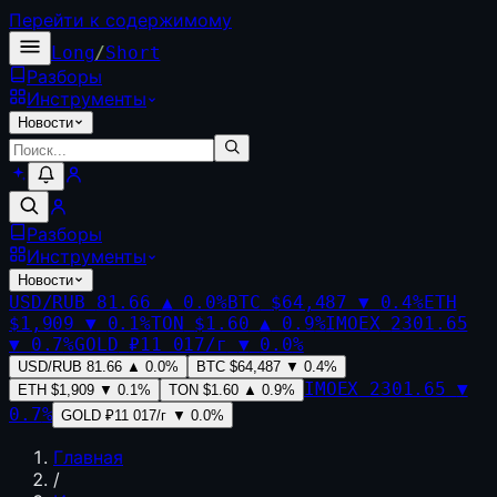
Перейти к содержимому
Long
/
Short
Разборы
Инструменты
Новости
Разборы
Инструменты
Новости
USD/RUB
81.66
▲
0.0
%
BTC
$64,487
▼
0.4
%
ETH
$1,909
▼
0.1
%
TON
$1.60
▲
0.9
%
IMOEX
2301.65
▼
0.7
%
GOLD
₽11 017/г
▼
0.0
%
USD/RUB
81.66
▲
0.0
%
BTC
$64,487
▼
0.4
%
IMOEX
2301.65
▼
ETH
$1,909
▼
0.1
%
TON
$1.60
▲
0.9
%
0.7
%
GOLD
₽11 017/г
▼
0.0
%
Главная
/