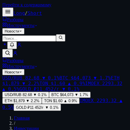
Перейти к содержимому
Long
/
Short
Разборы
Инструменты
Новости
Разборы
Инструменты
Новости
USD/RUB
82.68
▼
0.1
%
BTC
$64,073
▼
1.7
%
ETH
$1,879
▼
2.2
%
TON
$1.60
▲
0.9
%
IMOEX
2293.32
▲
0.5
%
GOLD
₽11 452/г
▼
0.1
%
USD/RUB
82.68
▼
0.1
%
BTC
$64,073
▼
1.7
%
IMOEX
2293.32
▲
ETH
$1,879
▼
2.2
%
TON
$1.60
▲
0.9
%
0.5
%
GOLD
₽11 452/г
▼
0.1
%
Главная
/
Инвестиции