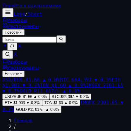
Перейти к содержимому
Long
/
Short
Разборы
Инструменты
Новости
Разборы
Инструменты
Новости
USD/RUB
81.66
▲
0.0
%
BTC
$64,397
▼
0.3
%
ETH
$1,903
▼
0.3
%
TON
$1.60
▲
0.9
%
IMOEX
2301.65
▼
0.7
%
GOLD
₽11 017/г
▲
0.0
%
USD/RUB
81.66
▲
0.0
%
BTC
$64,397
▼
0.3
%
IMOEX
2301.65
▼
ETH
$1,903
▼
0.3
%
TON
$1.60
▲
0.9
%
0.7
%
GOLD
₽11 017/г
▲
0.0
%
Главная
/