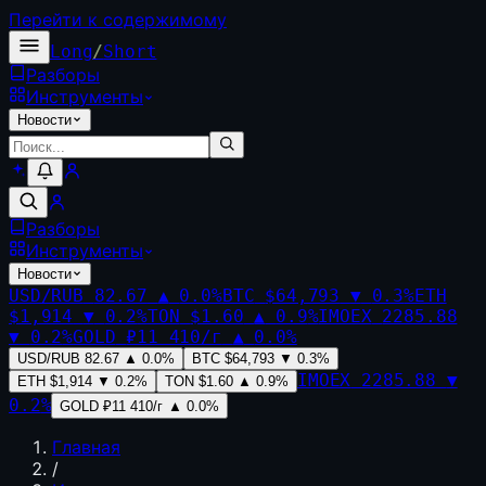
Перейти к содержимому
Long
/
Short
Разборы
Инструменты
Новости
Разборы
Инструменты
Новости
USD/RUB
82.67
▲
0.0
%
BTC
$64,793
▼
0.3
%
ETH
$1,914
▼
0.2
%
TON
$1.60
▲
0.9
%
IMOEX
2285.88
▼
0.2
%
GOLD
₽11 410/г
▲
0.0
%
USD/RUB
82.67
▲
0.0
%
BTC
$64,793
▼
0.3
%
IMOEX
2285.88
▼
ETH
$1,914
▼
0.2
%
TON
$1.60
▲
0.9
%
0.2
%
GOLD
₽11 410/г
▲
0.0
%
Главная
/