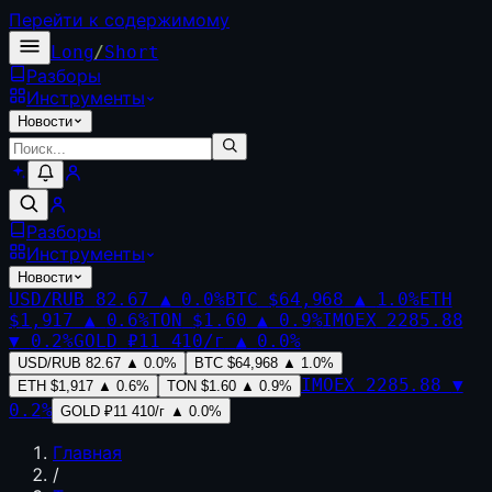
Перейти к содержимому
Long
/
Short
Разборы
Инструменты
Новости
Разборы
Инструменты
Новости
USD/RUB
82.67
▲
0.0
%
BTC
$64,968
▲
1.0
%
ETH
$1,917
▲
0.6
%
TON
$1.60
▲
0.9
%
IMOEX
2285.88
▼
0.2
%
GOLD
₽11 410/г
▲
0.0
%
USD/RUB
82.67
▲
0.0
%
BTC
$64,968
▲
1.0
%
IMOEX
2285.88
▼
ETH
$1,917
▲
0.6
%
TON
$1.60
▲
0.9
%
0.2
%
GOLD
₽11 410/г
▲
0.0
%
Главная
/