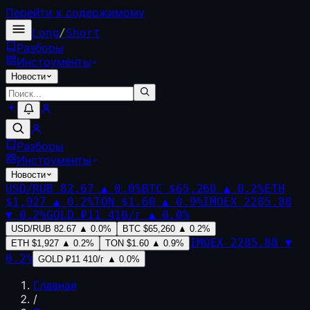
Перейти к содержимому
Long
/
Short
Разборы
Инструменты
Новости
Разборы
Инструменты
Новости
USD/RUB
82.67
▲
0.0
%
BTC
$65,260
▲
0.2
%
ETH
$1,927
▲
0.2
%
TON
$1.60
▲
0.9
%
IMOEX
2285.88
▼
0.2
%
GOLD
₽11 410/г
▲
0.0
%
USD/RUB
82.67
▲
0.0
%
BTC
$65,260
▲
0.2
%
IMOEX
2285.88
▼
ETH
$1,927
▲
0.2
%
TON
$1.60
▲
0.9
%
0.2
%
GOLD
₽11 410/г
▲
0.0
%
Главная
/