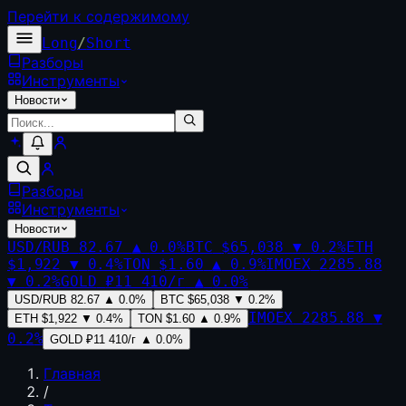
Перейти к содержимому
Long
/
Short
Разборы
Инструменты
Новости
Разборы
Инструменты
Новости
USD/RUB
82.67
▲
0.0
%
BTC
$65,038
▼
0.2
%
ETH
$1,922
▼
0.4
%
TON
$1.60
▲
0.9
%
IMOEX
2285.88
▼
0.2
%
GOLD
₽11 410/г
▲
0.0
%
USD/RUB
82.67
▲
0.0
%
BTC
$65,038
▼
0.2
%
IMOEX
2285.88
▼
ETH
$1,922
▼
0.4
%
TON
$1.60
▲
0.9
%
0.2
%
GOLD
₽11 410/г
▲
0.0
%
Главная
/