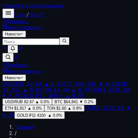
Перейти к содержимому
Long
/
Short
Разборы
Инструменты
Новости
Разборы
Инструменты
Новости
USD/RUB
82.67
▲
0.0
%
BTC
$64,841
▼
0.2
%
ETH
$1,917
▲
0.0
%
TON
$1.60
▲
0.9
%
IMOEX
2285.88
▼
0.2
%
GOLD
₽11 410/г
▲
0.0
%
USD/RUB
82.67
▲
0.0
%
BTC
$64,841
▼
0.2
%
IMOEX
2285.88
▼
ETH
$1,917
▲
0.0
%
TON
$1.60
▲
0.9
%
0.2
%
GOLD
₽11 410/г
▲
0.0
%
Главная
/