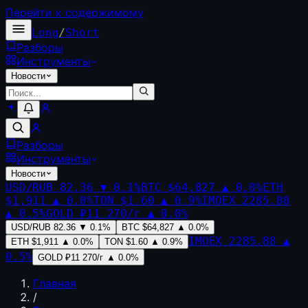
Перейти к содержимому
Long
/
Short
Разборы
Инструменты
Новости
Разборы
Инструменты
Новости
USD/RUB
82.36
▼
0.1
%
BTC
$64,827
▲
0.0
%
ETH
$1,911
▲
0.0
%
TON
$1.60
▲
0.9
%
IMOEX
2285.88
▲
0.5
%
GOLD
₽11 270/г
▲
0.0
%
USD/RUB
82.36
▼
0.1
%
BTC
$64,827
▲
0.0
%
IMOEX
2285.88
▲
ETH
$1,911
▲
0.0
%
TON
$1.60
▲
0.9
%
0.5
%
GOLD
₽11 270/г
▲
0.0
%
Главная
/