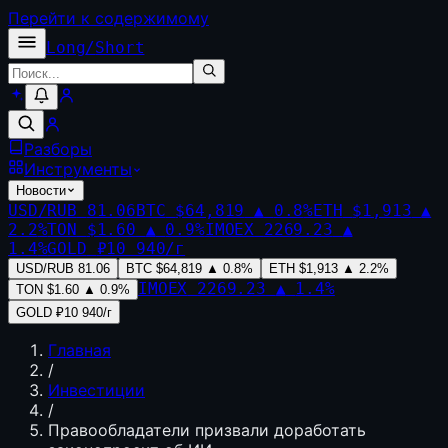
Перейти к содержимому
Long
/
Short
Разборы
Инструменты
Новости
USD/RUB
81.06
BTC
$64,819
▲
0.8
%
ETH
$1,913
▲
2.2
%
TON
$1.60
▲
0.9
%
IMOEX
2269.23
▲
1.4
%
GOLD
₽10 940/г
USD/RUB
81.06
BTC
$64,819
▲
0.8
%
ETH
$1,913
▲
2.2
%
IMOEX
2269.23
▲
1.4
%
TON
$1.60
▲
0.9
%
GOLD
₽10 940/г
Главная
/
Инвестиции
/
Правообладатели призвали доработать