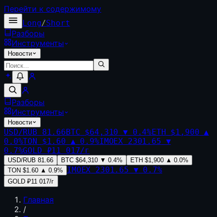
Перейти к содержимому
Long
/
Short
Разборы
Инструменты
Новости
Разборы
Инструменты
Новости
USD/RUB
81.66
BTC
$64,310
▼
0.4
%
ETH
$1,900
▲
0.0
%
TON
$1.60
▲
0.9
%
IMOEX
2301.65
▼
0.7
%
GOLD
₽11 017/г
USD/RUB
81.66
BTC
$64,310
▼
0.4
%
ETH
$1,900
▲
0.0
%
IMOEX
2301.65
▼
0.7
%
TON
$1.60
▲
0.9
%
GOLD
₽11 017/г
Главная
/