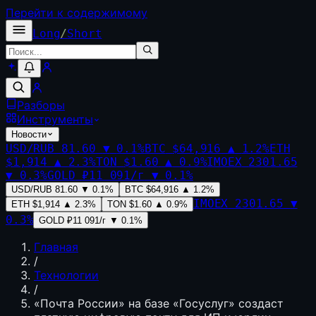
Перейти к содержимому
Long
/
Short
Разборы
Инструменты
Новости
USD/RUB
81.60
▼
0.1
%
BTC
$64,916
▲
1.2
%
ETH
$1,914
▲
2.3
%
TON
$1.60
▲
0.9
%
IMOEX
2301.65
▼
0.3
%
GOLD
₽11 091/г
▼
0.1
%
USD/RUB
81.60
▼
0.1
%
BTC
$64,916
▲
1.2
%
IMOEX
2301.65
▼
ETH
$1,914
▲
2.3
%
TON
$1.60
▲
0.9
%
0.3
%
GOLD
₽11 091/г
▼
0.1
%
Главная
/
Технологии
/
«Почта России» на базе «Госуслуг» создаст