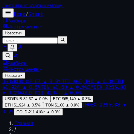
Перейти к содержимому
Long
/
Short
Разборы
Инструменты
Новости
Разборы
Инструменты
Новости
USD/RUB
82.67
▲
0.0
%
BTC
$65,140
▲
0.3
%
ETH
$1,924
▲
0.5
%
TON
$1.60
▲
0.9
%
IMOEX
2285.88
▼
0.2
%
GOLD
₽11 410/г
▲
0.0
%
USD/RUB
82.67
▲
0.0
%
BTC
$65,140
▲
0.3
%
IMOEX
2285.88
▼
ETH
$1,924
▲
0.5
%
TON
$1.60
▲
0.9
%
0.2
%
GOLD
₽11 410/г
▲
0.0
%
Главная
/